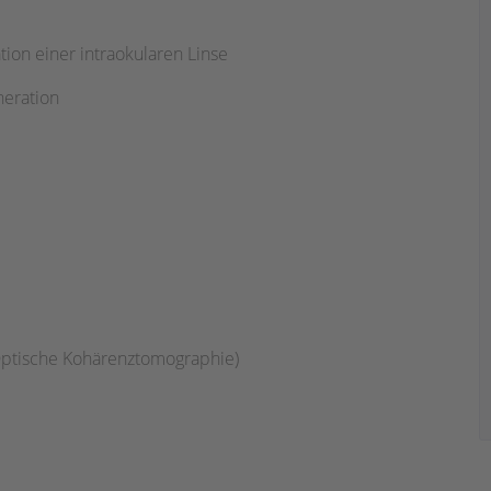
ion einer intraokularen Linse
neration
Optische Kohärenztomographie)