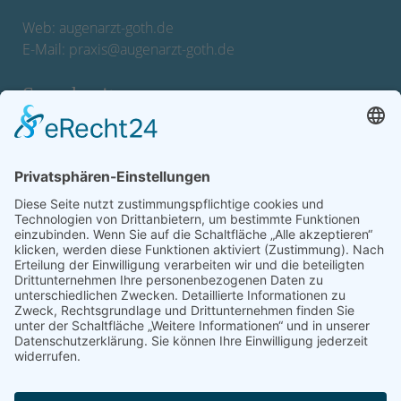
Web:
augenarzt-goth.de
E-Mail:
praxis@augenarzt-goth.de
Sprechzeiten
Montag bis Donnerstag:
08.00 - 12.00 Uhr und 14.00 - 18.00 Uhr
außer Mittwoch (OP-Tag)
Freitag:
08.00 - 12.00 Uhr
und Termine nach Vereinbarung
Operationen, Laserbehandlungen und Privatsprechstunde
nach Vereinbarung